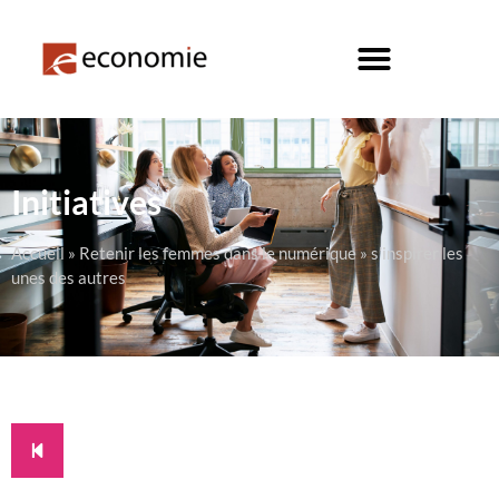
Initiatives
Accueil
»
Retenir les femmes dans le numérique
»
s’inspirer les
unes des autres