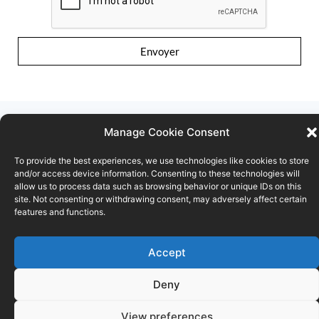
Envoyer
Manage Cookie Consent
To provide the best experiences, we use technologies like cookies to store
Conditions d’utilisation
Déclaration de confidentialité
and/or access device information. Consenting to these technologies will
allow us to process data such as browsing behavior or unique IDs on this
site. Not consenting or withdrawing consent, may adversely affect certain
Politique de cookies
features and functions.
© SPF ÉCONOMIE
Accept
Deny
View preferences