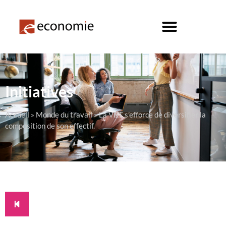
Initiatives
Accueil
»
Monde du travail
»
La VRT s’efforce de diversifier la
composition de son effectif.