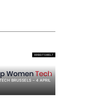
ARBEITSWELT
ECH BRUSSELS – 4 APRIL
DIGITAL SCHOOL FO
12. April 2023