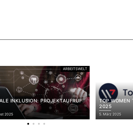
ARBEITSWELT
TALE INKLUSION: PROJEKTAUFRUF
TOP WOMEN T
2025
ust 2025
5. März 2025