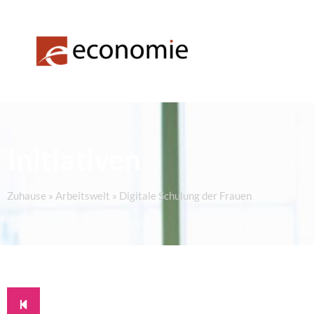
Initiativen
Zuhause
»
Arbeitswelt
»
Digitale Schulung der Frauen