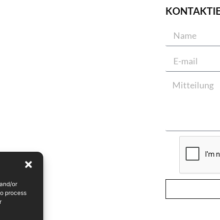
KONTAKTI
 and/or
to process
r