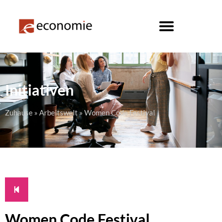
Initiativen
Zuhause
»
Arbeitswelt
»
Women Code Festival
Women Code Festival