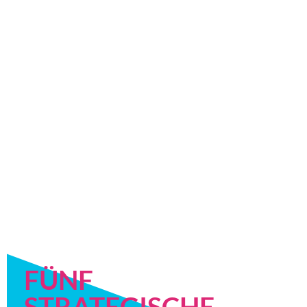
WOMEN IN DIGITAL NATIONAL
AND INTERSECTORAL STRATEGY
2021-2026
Offizielles Strategiedokument herunterladen
Hier klicken
FÜNF
STRATEGISCHE