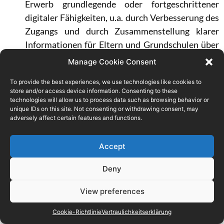
Erwerb grundlegende oder fortgeschrittener
digitaler Fähigkeiten, u.a. durch Verbesserung des
Zugangs und durch Zusammenstellung klarer
Informationen für Eltern und Grundschulen über
das Angebot in ihrem Wohngebiet;
Manage Cookie Consent
Durch Ermutigung der Lehrerinnen, Frauen, die
To provide the best experiences, we use technologies like cookies to
eine wichtige Rolle bei der Entwicklung der
store and/or access device information. Consenting to these
Informatik gespielt haben, oder Frauen, die große
technologies will allow us to process data such as browsing behavior or
unique IDs on this site. Not consenting or withdrawing consent, may
wissenschaftliche Entdeckungen gemacht haben
adversely affect certain features and functions.
(Rollenmodellen der ersten Ebene),
hervorzuheben, sowie ihren Einfluss auf die
Accept
24
heutige Gesellschaft, um den „
Matilda-Effekt
“
zu
bekämpfen;
Deny
Durch Ermutigung eines Ansatzes der es den
View preferences
Schülern ermöglicht, ihre Leidenschaften mit den
digitalen Fähigkeiten und im weiteren Sinne mit
Cookie-Richtlinie
Vertraulichkeitserklärung
dem Digitalen zu verbinden, zum Beispiel durch