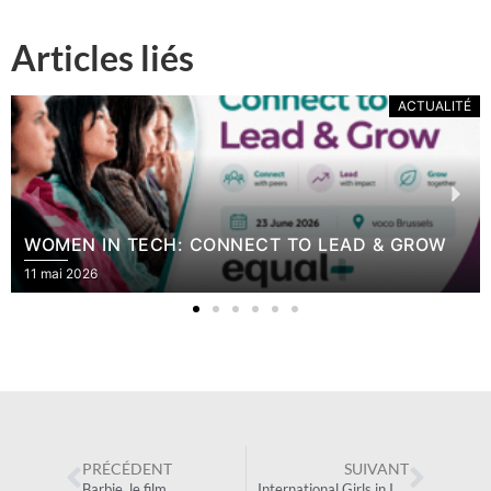
Articles liés
ACTUALITÉ
INVITATION | FORUM EVENING – THE
D & GROW
FE(MALE) LEADERSHIP: REALITY OR 
27 avril 2026
PRÉCÉDENT
SUIVANT
Barbie, le film
International Girls in ICT day