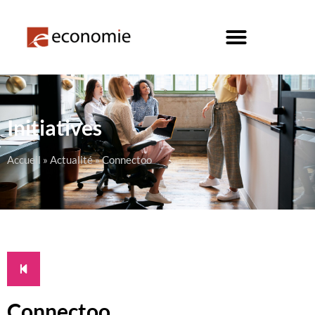
Initiatives
Accueil
»
Actualité
»
Connectoo
Connectoo