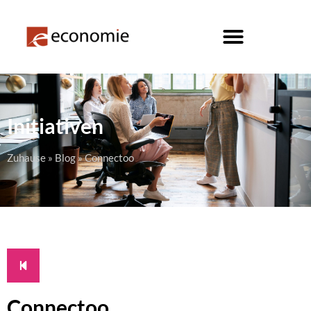
Initiativen
Zuhause
»
Blog
»
Connectoo
Connectoo