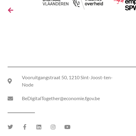
Vooruitgangstraat 50, 1210 Sint-Joost-ten-
Node
BeDigitalTogether@economie.fgov.be