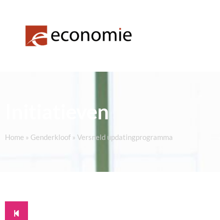
Initiatieven
Home
»
Genderkloof
»
Versneld updatingprogramma