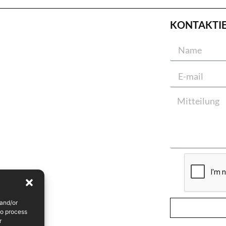
KONTAKTI
 and/or
to process
r