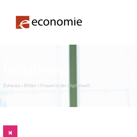
Initiativen
Zuhause
»
Bilder
»
Frauen in der Digitalwelt