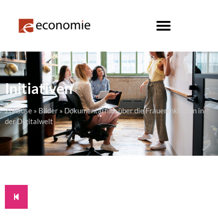
Initiativen
Zuhause
»
Bilder
»
Dokumentarfilm über die Fraueninklusion in
der Digitalwelt