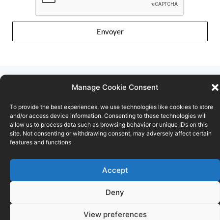
Envoyer
Manage Cookie Consent
To provide the best experiences, we use technologies like cookies to store
Conditions d’utilisation
Déclaration de confidentialité
and/or access device information. Consenting to these technologies will
allow us to process data such as browsing behavior or unique IDs on this
site. Not consenting or withdrawing consent, may adversely affect certain
Politique de cookies
features and functions.
© SPF ÉCONOMIE
Accept
Deny
View preferences