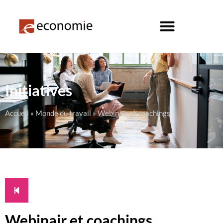
Initiatives
Accueil
»
Monde du travail
»
Webinair et coachings
Webinair et coachings