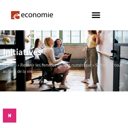
Initiatives
Accueil
»
Retenir les femmes dans le numérique
»
Se former tout
au long de la vie