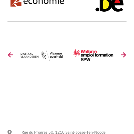
Rue du Progrès 50, 1210 Saint-Josse-Ten-Noode