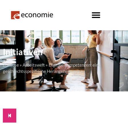
Initiativen
Zuhause
»
Arbeitswelt
»
Digitale Kompetenzen: eine
geschlechtsspezifische Herangehensweise