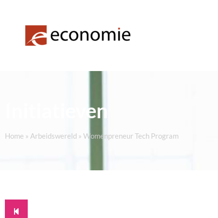
Initiatieven
Home
»
Arbeidswereld
»
Womenpreneur Tech Program