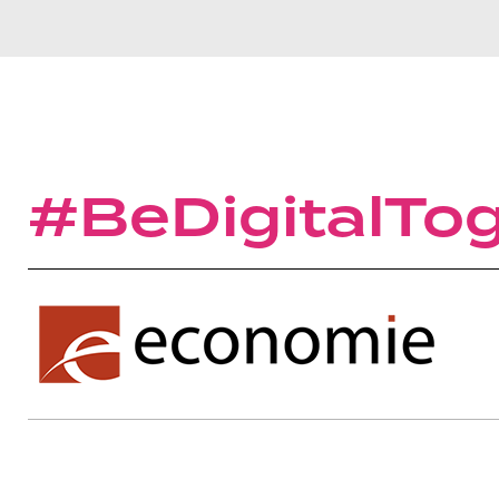
#BeDigitalTo