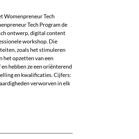
s het Womenpreneur Tech
menpreneur Tech Program de
sch ontwerp, digital content
fessionele workshop. Die
eiten, zoals het stimuleren
en het opzetten van een
f en hebben ze een oriënterend
lling en kwalificaties. Cijfers:
vaardigheden verworven in elk