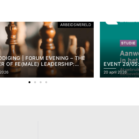
ARBEIDSWERELD
FELINK UIT
NT 29/05: AI EN REKRUTERING
APRIL 2026
il 2026
13 april 2026