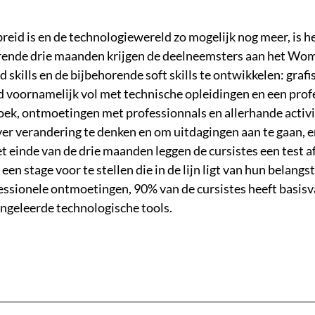
breid is en de technologiewereld zo mogelijk nog meer, i
rende drie maanden krijgen de deelneemsters aan het Wo
skills en de bijbehorende soft skills te ontwikkelen: grafi
d voornamelijk vol met technische opleidingen en een pro
ek, ontmoetingen met professionnals en allerhande activit
ver verandering te denken en om uitdagingen aan te gaan, 
 einde van de drie maanden leggen de cursistes een test a
 stage voor te stellen die in de lijn ligt van hun belangste
fessionele ontmoetingen, 90% van de cursistes heeft basis
angeleerde technologische tools.