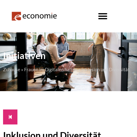
Initiativen
Zuhause
»
Frauen im Digitalen halten
»
Inklusion und Diversität
Inklusion und Diversität