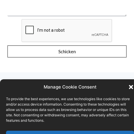
Schicken
Manage Cookie Consent
To provide the best experiences, we use technologies like cookies to store
Nutzungsbedingungen
Vertraulichkeitserklärung
and/or access device information. Consenting to these technologies will
allow us to process data such as browsing behavior or unique IDs on this
Cookie-Richtlinie
site. Not consenting or withdrawing consent, may adversely affect certain
features and functions.
© FOD ECONOMIE