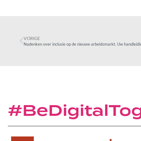
VORIGE
#BeDigitalTo