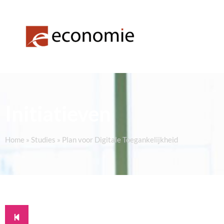
Initiatieven
Home
»
Studies
»
Plan voor Digitale Toegankelijkheid