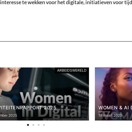
resse te wekken voor het digitale, initiatieven voor tijd
BEHOUD VAN VROUWEN IN DIGITAL
N & AI DAY
SHE LOVES T
t 2025
12 maart 2025