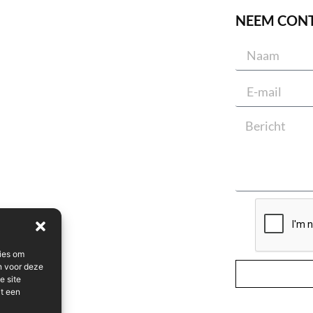
NEEM CON
ies om
n voor deze
e site
it een