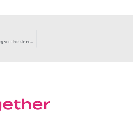
Nadenken over inclusie op de nieuwe arbeidsmarkt. Uw handleiding voor inclusie en man-vrouwgelijkheid in een post-pandemische wereld.
gether