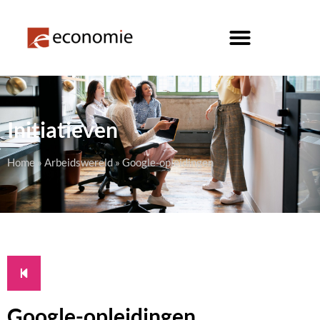
Initiatieven
Home
»
Arbeidswereld
»
Google-opleidingen
Google-opleidingen