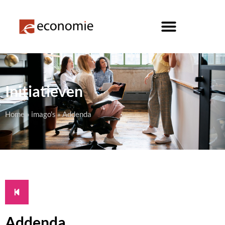
Initiatieven
Home
»
imago's
»
Addenda
Addenda